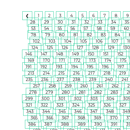
❮
1
2
3
4
5
6
7
8
9
28
29
30
31
32
33
34
35
53
54
55
56
57
58
59
60
78
79
80
81
82
83
84
102
103
104
105
106
107
1
124
125
126
127
128
129
130
146
147
148
149
150
151
152
169
170
171
172
173
174
175
191
192
193
194
195
196
197
213
214
215
216
217
218
219
235
236
237
238
239
240
241
257
258
259
260
261
262
2
278
279
280
281
282
283
2
299
300
301
302
303
304
30
321
322
323
324
325
326
327
343
344
345
346
347
348
34
365
366
367
368
369
370
3
386
387
388
389
390
391
3