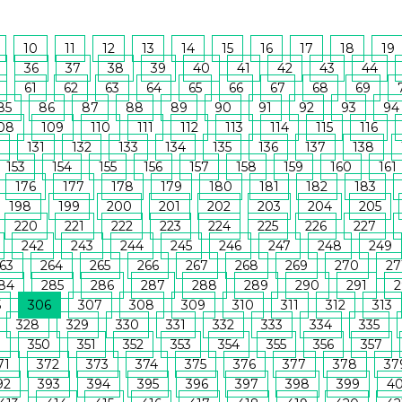
10
11
12
13
14
15
16
17
18
19
36
37
38
39
40
41
42
43
44
61
62
63
64
65
66
67
68
69
85
86
87
88
89
90
91
92
93
94
08
109
110
111
112
113
114
115
116
131
132
133
134
135
136
137
138
153
154
155
156
157
158
159
160
161
176
177
178
179
180
181
182
183
198
199
200
201
202
203
204
205
220
221
222
223
224
225
226
227
242
243
244
245
246
247
248
249
63
264
265
266
267
268
269
270
27
84
285
286
287
288
289
290
291
2
5
306
307
308
309
310
311
312
313
328
329
330
331
332
333
334
335
9
350
351
352
353
354
355
356
357
71
372
373
374
375
376
377
378
37
92
393
394
395
396
397
398
399
4