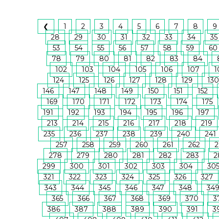
❮
1
2
3
4
5
6
7
8
9
28
29
30
31
32
33
34
35
53
54
55
56
57
58
59
60
78
79
80
81
82
83
84
102
103
104
105
106
107
1
124
125
126
127
128
129
130
146
147
148
149
150
151
152
169
170
171
172
173
174
175
191
192
193
194
195
196
197
213
214
215
216
217
218
219
235
236
237
238
239
240
241
257
258
259
260
261
262
2
278
279
280
281
282
283
2
299
300
301
302
303
304
30
321
322
323
324
325
326
327
343
344
345
346
347
348
34
365
366
367
368
369
370
3
386
387
388
389
390
391
3