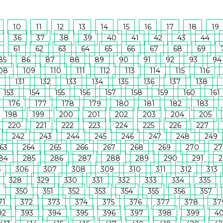
10
11
12
13
14
15
16
17
18
19
36
37
38
39
40
41
42
43
44
61
62
63
64
65
66
67
68
69
85
86
87
88
89
90
91
92
93
94
08
109
110
111
112
113
114
115
116
131
132
133
134
135
136
137
138
153
154
155
156
157
158
159
160
161
176
177
178
179
180
181
182
183
198
199
200
201
202
203
204
205
220
221
222
223
224
225
226
227
242
243
244
245
246
247
248
249
63
264
265
266
267
268
269
270
27
84
285
286
287
288
289
290
291
2
5
306
307
308
309
310
311
312
313
328
329
330
331
332
333
334
335
9
350
351
352
353
354
355
356
357
71
372
373
374
375
376
377
378
37
92
393
394
395
396
397
398
399
4