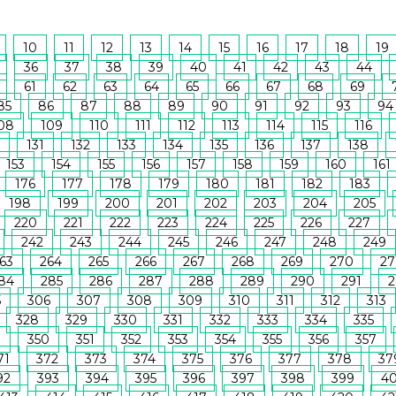
10
11
12
13
14
15
16
17
18
19
36
37
38
39
40
41
42
43
44
61
62
63
64
65
66
67
68
69
85
86
87
88
89
90
91
92
93
94
08
109
110
111
112
113
114
115
116
131
132
133
134
135
136
137
138
153
154
155
156
157
158
159
160
161
176
177
178
179
180
181
182
183
198
199
200
201
202
203
204
205
220
221
222
223
224
225
226
227
242
243
244
245
246
247
248
249
63
264
265
266
267
268
269
270
27
84
285
286
287
288
289
290
291
2
5
306
307
308
309
310
311
312
313
328
329
330
331
332
333
334
335
9
350
351
352
353
354
355
356
357
71
372
373
374
375
376
377
378
37
92
393
394
395
396
397
398
399
4