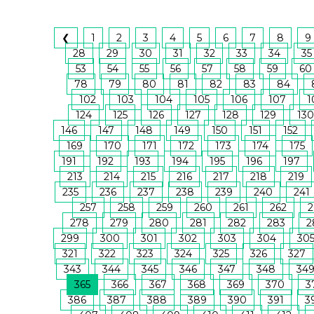
❮
1
2
3
4
5
6
7
8
9
28
29
30
31
32
33
34
35
53
54
55
56
57
58
59
60
78
79
80
81
82
83
84
102
103
104
105
106
107
1
124
125
126
127
128
129
130
146
147
148
149
150
151
152
169
170
171
172
173
174
175
191
192
193
194
195
196
197
213
214
215
216
217
218
219
235
236
237
238
239
240
241
257
258
259
260
261
262
2
278
279
280
281
282
283
2
299
300
301
302
303
304
30
321
322
323
324
325
326
327
343
344
345
346
347
348
34
365
366
367
368
369
370
3
386
387
388
389
390
391
3