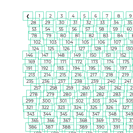
❮
1
2
3
4
5
6
7
8
9
28
29
30
31
32
33
34
35
53
54
55
56
57
58
59
60
78
79
80
81
82
83
84
102
103
104
105
106
107
1
124
125
126
127
128
129
130
146
147
148
149
150
151
152
169
170
171
172
173
174
175
191
192
193
194
195
196
197
213
214
215
216
217
218
219
235
236
237
238
239
240
241
257
258
259
260
261
262
2
278
279
280
281
282
283
2
299
300
301
302
303
304
30
321
322
323
324
325
326
327
343
344
345
346
347
348
34
365
366
367
368
369
370
3
386
387
388
389
390
391
3