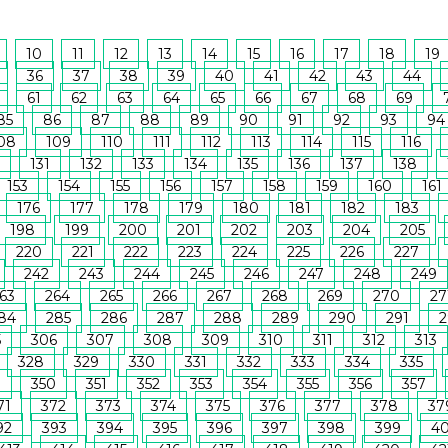
10
11
12
13
14
15
16
17
18
19
36
37
38
39
40
41
42
43
44
61
62
63
64
65
66
67
68
69
85
86
87
88
89
90
91
92
93
94
08
109
110
111
112
113
114
115
116
131
132
133
134
135
136
137
138
153
154
155
156
157
158
159
160
161
176
177
178
179
180
181
182
183
198
199
200
201
202
203
204
205
220
221
222
223
224
225
226
227
242
243
244
245
246
247
248
249
63
264
265
266
267
268
269
270
27
84
285
286
287
288
289
290
291
2
5
306
307
308
309
310
311
312
313
328
329
330
331
332
333
334
335
9
350
351
352
353
354
355
356
357
71
372
373
374
375
376
377
378
37
92
393
394
395
396
397
398
399
4