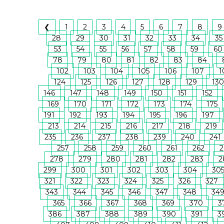
❮
1
2
3
4
5
6
7
8
9
28
29
30
31
32
33
34
35
53
54
55
56
57
58
59
60
78
79
80
81
82
83
84
102
103
104
105
106
107
1
124
125
126
127
128
129
130
146
147
148
149
150
151
152
169
170
171
172
173
174
175
191
192
193
194
195
196
197
213
214
215
216
217
218
219
235
236
237
238
239
240
241
257
258
259
260
261
262
2
278
279
280
281
282
283
2
299
300
301
302
303
304
30
321
322
323
324
325
326
327
343
344
345
346
347
348
34
365
366
367
368
369
370
3
386
387
388
389
390
391
3