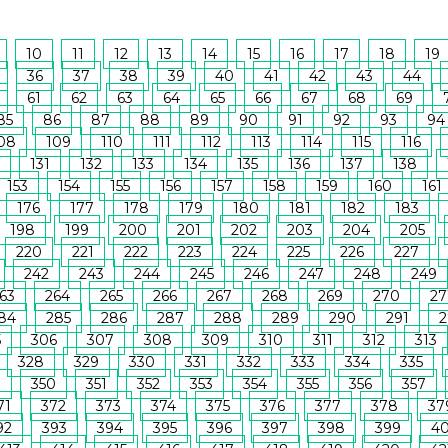
10
11
12
13
14
15
16
17
18
19
36
37
38
39
40
41
42
43
44
61
62
63
64
65
66
67
68
69
85
86
87
88
89
90
91
92
93
94
08
109
110
111
112
113
114
115
116
131
132
133
134
135
136
137
138
153
154
155
156
157
158
159
160
161
176
177
178
179
180
181
182
183
198
199
200
201
202
203
204
205
220
221
222
223
224
225
226
227
242
243
244
245
246
247
248
249
63
264
265
266
267
268
269
270
27
84
285
286
287
288
289
290
291
2
5
306
307
308
309
310
311
312
313
328
329
330
331
332
333
334
335
9
350
351
352
353
354
355
356
357
71
372
373
374
375
376
377
378
37
92
393
394
395
396
397
398
399
4