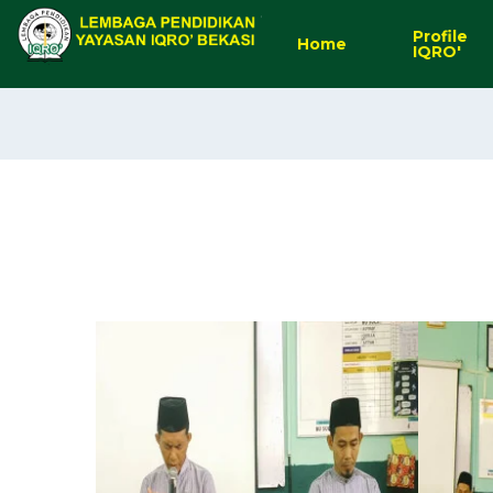
Profile
Home
IQRO'