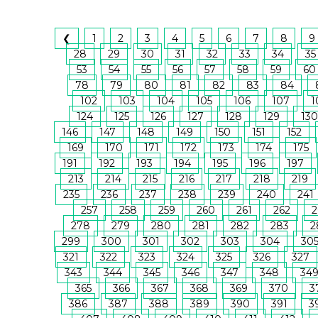
❮
1
2
3
4
5
6
7
8
9
28
29
30
31
32
33
34
35
53
54
55
56
57
58
59
60
78
79
80
81
82
83
84
102
103
104
105
106
107
1
124
125
126
127
128
129
130
146
147
148
149
150
151
152
169
170
171
172
173
174
175
191
192
193
194
195
196
197
213
214
215
216
217
218
219
235
236
237
238
239
240
241
257
258
259
260
261
262
2
278
279
280
281
282
283
2
299
300
301
302
303
304
30
321
322
323
324
325
326
327
343
344
345
346
347
348
34
365
366
367
368
369
370
3
386
387
388
389
390
391
3