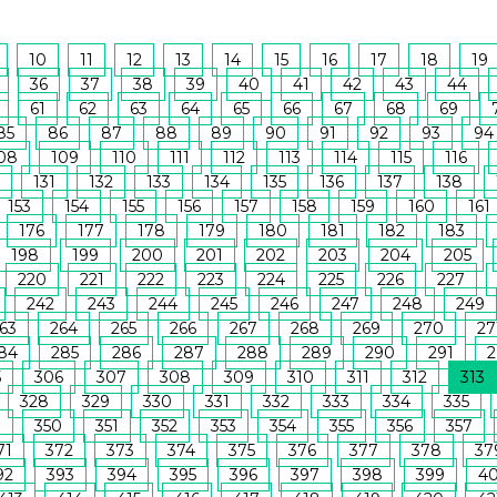
10
11
12
13
14
15
16
17
18
19
36
37
38
39
40
41
42
43
44
61
62
63
64
65
66
67
68
69
85
86
87
88
89
90
91
92
93
94
08
109
110
111
112
113
114
115
116
131
132
133
134
135
136
137
138
153
154
155
156
157
158
159
160
161
176
177
178
179
180
181
182
183
198
199
200
201
202
203
204
205
220
221
222
223
224
225
226
227
242
243
244
245
246
247
248
249
63
264
265
266
267
268
269
270
27
84
285
286
287
288
289
290
291
2
5
306
307
308
309
310
311
312
313
328
329
330
331
332
333
334
335
9
350
351
352
353
354
355
356
357
71
372
373
374
375
376
377
378
37
92
393
394
395
396
397
398
399
4