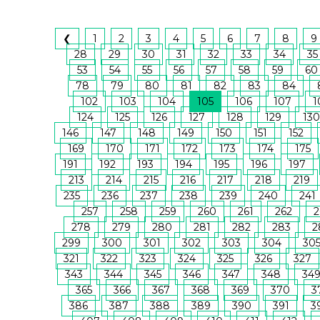
❮
1
2
3
4
5
6
7
8
9
28
29
30
31
32
33
34
35
53
54
55
56
57
58
59
60
78
79
80
81
82
83
84
102
103
104
105
106
107
1
124
125
126
127
128
129
130
146
147
148
149
150
151
152
169
170
171
172
173
174
175
191
192
193
194
195
196
197
213
214
215
216
217
218
219
235
236
237
238
239
240
241
257
258
259
260
261
262
2
278
279
280
281
282
283
2
299
300
301
302
303
304
30
321
322
323
324
325
326
327
343
344
345
346
347
348
34
365
366
367
368
369
370
3
386
387
388
389
390
391
3