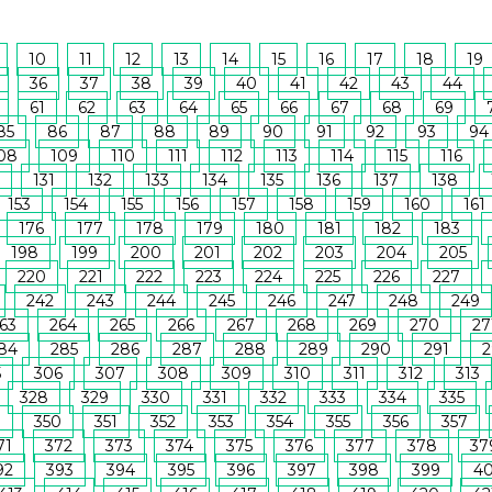
10
11
12
13
14
15
16
17
18
19
36
37
38
39
40
41
42
43
44
61
62
63
64
65
66
67
68
69
85
86
87
88
89
90
91
92
93
94
08
109
110
111
112
113
114
115
116
131
132
133
134
135
136
137
138
153
154
155
156
157
158
159
160
161
176
177
178
179
180
181
182
183
198
199
200
201
202
203
204
205
220
221
222
223
224
225
226
227
242
243
244
245
246
247
248
249
63
264
265
266
267
268
269
270
27
84
285
286
287
288
289
290
291
2
5
306
307
308
309
310
311
312
313
328
329
330
331
332
333
334
335
9
350
351
352
353
354
355
356
357
71
372
373
374
375
376
377
378
37
92
393
394
395
396
397
398
399
4