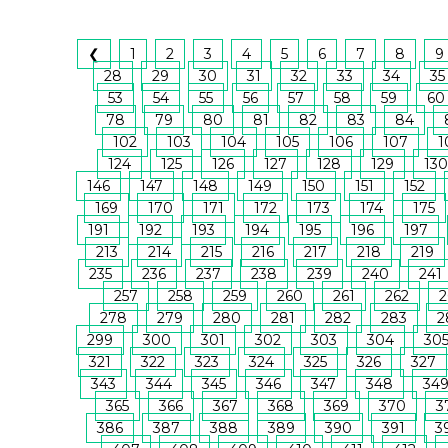
❮
1
2
3
4
5
6
7
8
9
28
29
30
31
32
33
34
35
53
54
55
56
57
58
59
60
78
79
80
81
82
83
84
102
103
104
105
106
107
1
124
125
126
127
128
129
130
146
147
148
149
150
151
152
169
170
171
172
173
174
175
191
192
193
194
195
196
197
213
214
215
216
217
218
219
235
236
237
238
239
240
241
257
258
259
260
261
262
2
278
279
280
281
282
283
2
299
300
301
302
303
304
30
321
322
323
324
325
326
327
343
344
345
346
347
348
34
365
366
367
368
369
370
3
386
387
388
389
390
391
3