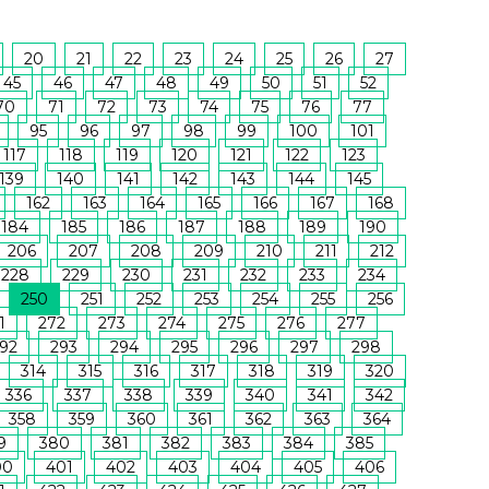
20
21
22
23
24
25
26
27
45
46
47
48
49
50
51
52
70
71
72
73
74
75
76
77
95
96
97
98
99
100
101
117
118
119
120
121
122
123
139
140
141
142
143
144
145
162
163
164
165
166
167
168
184
185
186
187
188
189
190
206
207
208
209
210
211
212
228
229
230
231
232
233
234
250
251
252
253
254
255
256
1
272
273
274
275
276
277
92
293
294
295
296
297
298
314
315
316
317
318
319
320
336
337
338
339
340
341
342
358
359
360
361
362
363
364
9
380
381
382
383
384
385
00
401
402
403
404
405
406