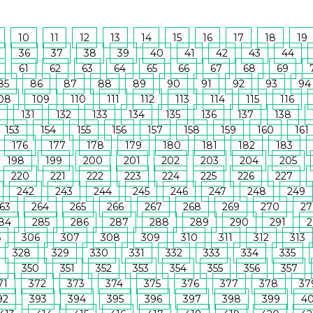
10
11
12
13
14
15
16
17
18
19
36
37
38
39
40
41
42
43
44
61
62
63
64
65
66
67
68
69
85
86
87
88
89
90
91
92
93
94
08
109
110
111
112
113
114
115
116
131
132
133
134
135
136
137
138
153
154
155
156
157
158
159
160
161
176
177
178
179
180
181
182
183
198
199
200
201
202
203
204
205
220
221
222
223
224
225
226
227
242
243
244
245
246
247
248
249
63
264
265
266
267
268
269
270
27
84
285
286
287
288
289
290
291
2
5
306
307
308
309
310
311
312
313
328
329
330
331
332
333
334
335
9
350
351
352
353
354
355
356
357
71
372
373
374
375
376
377
378
37
92
393
394
395
396
397
398
399
4