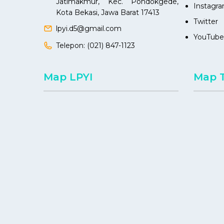
Jatimakmur, Kec. Pondokgede,
Instagr
Kota Bekasi, Jawa Barat 17413
Twitter
lpyi.d5@gmail.com
YouTube
Telepon:
(021) 847-1123
Map LPYI
Map 