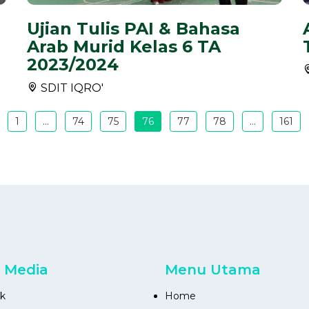
Ujian Tulis PAI & Bahasa
Arab Murid Kelas 6 TA
2023/2024
SDIT IQRO'
1
...
74
75
76
77
78
...
161
l Media
Menu Utama
k
Home