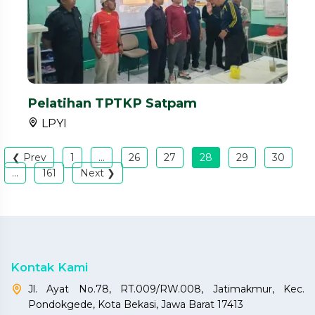
Pelatihan TPTKP Satpam
LPYI
❮ Prev
1
...
26
27
28
29
30
...
161
Next ❯
Kontak Kami
Jl. Ayat No.78, RT.009/RW.008, Jatimakmur, Kec.
Pondokgede, Kota Bekasi, Jawa Barat 17413